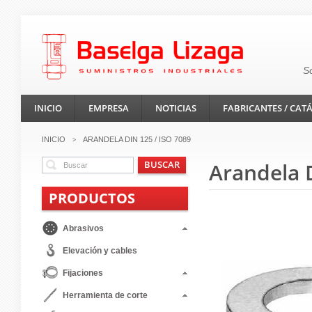
S
INICIO
EMPRESA
NOTICIAS
FABRICANTES / CAT
INICIO
ARANDELA DIN 125 / ISO 7089
>
BUSCAR
Arandela 
PRODUCTOS
Abrasivos
Elevación y cables
Fijaciones
Herramienta de corte